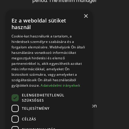
period: The interim manager
×
Ez a weboldal sütiket
Contact
használ
Cookie-kat használunk a tartalom, a
+36 30 370 8866
hirdetések személyre szabására és a
forgalom elemzésére. Webhelyünk Ön általi
info@interim.hu
használatára vonatkozó információkat
1036 Budapest,
megosztjuk hirdetési és elemző
partnereinkkel is, akik egyesíthetik azokat
Perc utca 8.
4. floor
más információkkal, amelyeket Ön
biztosított számukra, vagy amelyeket a
szolgáltatásaik Ön általi használatából
gyűjtöttek össze.
Adatvédelmi irányelvek
Quick links
ELENGEDHETETLENÜL
SZÜKSÉGES
Data protection information
TELJESÍTMÉNY
Terms of use
CÉLZÁS
Interim Code of Ethics