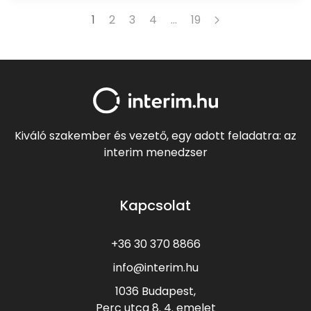
1
2
3
4
…
19
Kiváló szakember és vezető, egy adott feladatra: az
interim menedzser
Kapcsolat
+36 30 370 8866
info@interim.hu
1036 Budapest,
Perc utca 8.
4. emelet