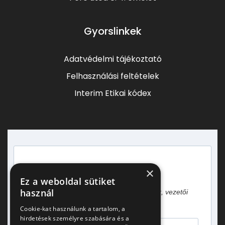
Gyorslinkek
Adatvédelmi tájékoztató
Felhasználási feltételek
Interim Etikai kódex
×
Heti egy hírlevél vezetőknek!
Ez a weboldal sütiket
használ
Gyakorlati tapasztalatok, esettanulmányok, vezetői
gondolatok.
Cookie-kat használunk a tartalom, a
hirdetések személyre szabására és a