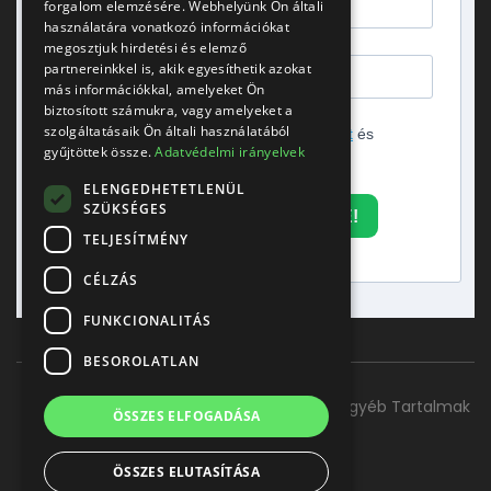
forgalom elemzésére. Webhelyünk Ön általi
használatára vonatkozó információkat
megosztjuk hirdetési és elemző
partnereinkkel is, akik egyesíthetik azokat
más információkkal, amelyeket Ön
biztosított számukra, vagy amelyeket a
szolgáltatásaik Ön általi használatából
Elfogadom az
adatvédelmi tájékoztatót
és
gyűjtöttek össze.
Adatvédelmi irányelvek
hozzájárulok a hírlevél küldéséhez.
ELENGEDHETETLENÜL
SZÜKSÉGES
FELIRATKOZOM A HÍRLEVÉLRE!
TELJESÍTMÉNY
CÉLZÁS
FUNKCIONALITÁS
BESOROLATLAN
Főoldal
Szolgáltatásaink
Kapcsolat
Egyéb Tartalmak
ÖSSZES ELFOGADÁSA
ÖSSZES ELUTASÍTÁSA