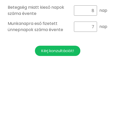
Betegség miatt kieső napok
nap
száma évente
Munkanapra eső fizetett
nap
ünnepnapok száma évente
Kérj konzultációt!