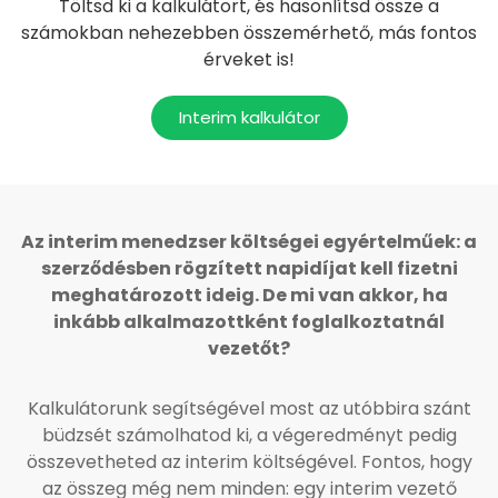
Töltsd ki a kalkulátort, és hasonlítsd össze a
számokban nehezebben összemérhető, más fontos
érveket is!
Interim kalkulátor
Az interim menedzser költségei egyértelműek: a
szerződésben rögzített napidíjat kell fizetni
meghatározott ideig. De mi van akkor, ha
inkább alkalmazottként foglalkoztatnál
vezetőt?
Kalkulátorunk segítségével most az utóbbira szánt
büdzsét számolhatod ki, a végeredményt pedig
összevetheted az interim költségével. Fontos, hogy
az összeg még nem minden: egy interim vezető