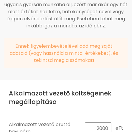
ugyanis gyorsan munkába áll, ezért már akár egy hét
alatt értéket hoz létre, hatékonyságot növel vagy
éppen elvándorlást állít meg. Esetében tehát még
inkább igaz a mondás: az idő pénz.
Ennek figyelembevételével add meg saját
adataid (vagy használd a minta-értékeket), és
tekintsd meg a számokat!
Alkalmazott vezető költségeinek
megállapítása
Alkalmazott vezető bruttó
eFt
havi bére