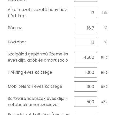
Alkalmazott vezető hány havi
hó
bért kap
Bónusz
%
Közteher
%
Szolgálati gépjármű üzemelés
eFt
éves díja, adók és amortizáció
Tréning éves költsége
eFt
Mobiltelefon éves költsége
eFt
Software licenszek éves díja +
eFt
notebook amortizációval
Fejvadászat költsége (éves jöv.