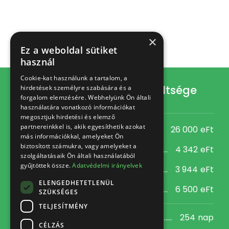
×
Ez a weboldal sütiket
használ
Cookie-kat használunk a tartalom, a
Alkalmazott felsővezető költsége
hirdetések személyre szabására és a
forgalom elemzésére. Webhelyünk Ön általi
használatára vonatkozó információkat
megosztjuk hirdetési és elemző
partnereinkkel is, akik egyesíthetik azokat
Éves bruttó bér
26 000
eFt
más információkkal, amelyeket Ön
biztosított számukra, vagy amelyeket a
Éves bónusz
4 342
eFt
szolgáltatásaik Ön általi használatából
gyűjtöttek össze.
Adatvédelmi irányelvek
Éves közteher
3 944
eFt
ELENGEDHETETLENÜL
Fejvadászat éves költsége
6 500
eFt
SZÜKSÉGES
TELJESÍTMÉNY
Fizetett nap / év
254
nap
CÉLZÁS