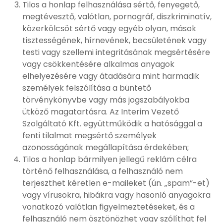
Tilos a honlap felhasználása sértő, fenyegető,
megtévesztő, valótlan, pornográf, diszkriminatív,
közerkölcsöt sértő vagy egyéb olyan, mások
tisztességének, hírnevének, becsületének vagy
testi vagy szellemi integritásának megsértésére
vagy csökkentésére alkalmas anyagok
elhelyezésére vagy átadására mint harmadik
személyek felszólítása a büntető
törvénykönyvbe vagy más jogszabályokba
ütköző magatartásra. Az Interim Vezető
Szolgáltató Kft. együttműködik a hatósággal a
fenti tilalmat megsértő személyek
azonosságának megállapítása érdekében;
Tilos a honlap bármilyen jellegű reklám célra
történő felhasználása, a felhasználó nem
terjeszthet kéretlen e-maileket (ún. „spam”-et)
vagy vírusokra, hibákra vagy hasonló anyagokra
vonatkozó valótlan figyelmeztetéseket, és a
felhasználó nem ösztönözhet vagy szólíthat fel