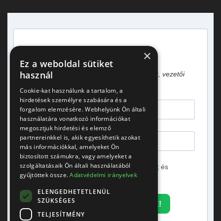
×
Heti egy hírlevél vezetőknek!
Ez a weboldal sütiket
használ
Gyakorlati tapasztalatok, esettanulmányok, vezetői
gondolatok.
Cookie-kat használunk a tartalom, a
hirdetések személyre szabására és a
forgalom elemzésére. Webhelyünk Ön általi
használatára vonatkozó információkat
megosztjuk hirdetési és elemző
partnereinkkel is, akik egyesíthetik azokat
más információkkal, amelyeket Ön
biztosított számukra, vagy amelyeket a
szolgáltatásaik Ön általi használatából
Elfogadom az
adatvédelmi tájékoztatót
és
gyűjtöttek össze.
Adatvédelmi irányelvek
hozzájárulok a hírlevél küldéséhez.
ELENGEDHETETLENÜL
SZÜKSÉGES
FELIRATKOZOM A HÍRLEVÉLRE!
TELJESÍTMÉNY