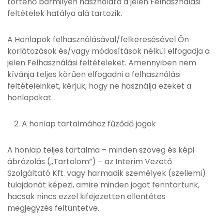
történő bármilyen használata a jelen Felhasználási
feltételek hatálya alá tartozik.
A Honlapok felhasználásával/felkeresésével Ön
korlátozások és/vagy módosítások nélkül elfogadja a
jelen Felhasználási feltételeket. Amennyiben nem
kívánja teljes körűen elfogadni a felhasználási
feltételeinket, kérjük, hogy ne használja ezeket a
honlapokat.
A honlap tartalmához fűződő jogok
A honlap teljes tartalma – minden szöveg és képi
ábrázolás („Tartalom”) – az Interim Vezető
Szolgáltató Kft. vagy harmadik személyek (szellemi)
tulajdonát képezi, amire minden jogot fenntartunk,
hacsak nincs ezzel kifejezetten ellentétes
megjegyzés feltüntetve.